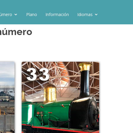
número
Plano
Información
Idiomas
r número