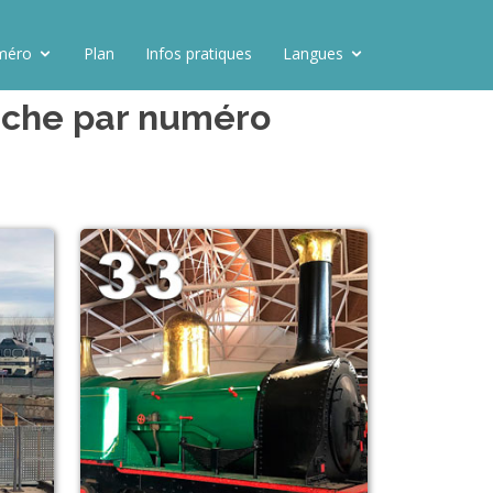
méro
Plan
Infos pratiques
Langues
erche par numéro